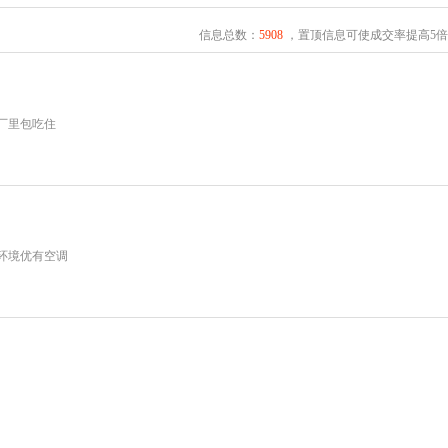
信息总数：
5908
，置顶信息可使成交率提高5倍
厂里包吃住
环境优有空调