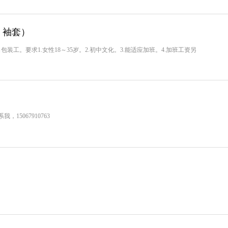
，袖套）
装工。要求1.女性18～35岁。2.初中文化。3.能适应加班。4.加班工资另
5067910763