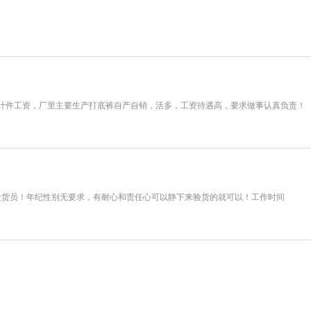
计件工资，厂里主要生产打底裤自产自销，活多，工资待遇高，要求做事认真负责！
职捡货员！年纪性别无要求，有耐心和责任心可以静下来验货的就可以！工作时间