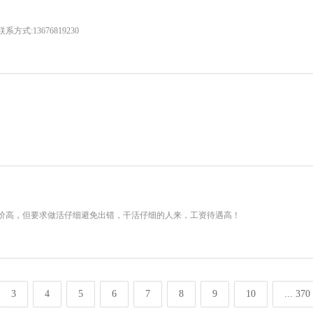
:13676819230
价高，但要求做活仔细避免出错，干活仔细的人来，工资待遇高！
3
4
5
6
7
8
9
10
... 370