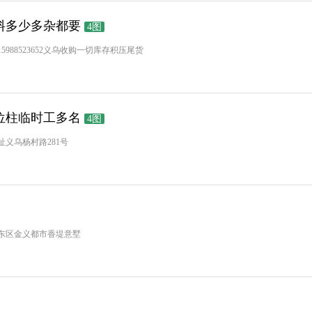
料多少多杂都要
4图
88523652义乌收购一切库存积压尾货
位柱临时工多名
4图
义乌杨村路281号
东区金义都市香堤意墅