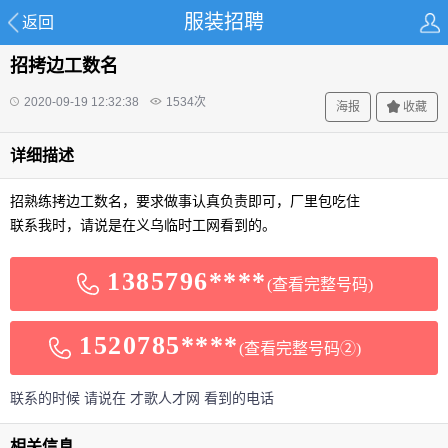
服装招聘
返回
招拷边工数名
2020-09-19 12:32:38
1534
次
海报
收藏
详细描述
招熟练拷边工数名，要求做事认真负责即可，厂里包吃住
联系我时，请说是在义乌临时工网看到的。
1385796****
(查看完整号码)
1520785****
(查看完整号码②)
联系的时候 请说在 才歌人才网 看到的电话
相关信息